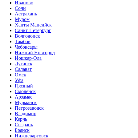
Иваново
Сочи
Астрахань
Муром
Ханты Мансийск
Санкт-Петербург
Волгодонск
Тамбов
Чебоксары
Нижний Новгород
Йошкар-Ола
Луганск
Салават
Омск
Уфа
Грозный
Смоленск
Арзамас
Мурманск
Петрозаводск
Владимир
Керчь
Сызрань
Брянск
Нижневартовск