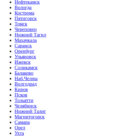
Нефтекамск
Вологда
Кострома
Пятигорск
Томск
Череповец
Нижний Тагил
Махачкала
Саранск
Оренбург
Ульяновск
Ижевск
Соликамск
Балаково
Наб.Челны
Волгодрад
Киров
Псков
Тольятти
Челябинск
Нижний Талиг
Магнитогорск
Самара
Орел
Ухта